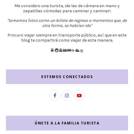
Me considero una turista, ¡de las de cámara en mano y
zapatillas cómodas para caminar y caminar!.
"tomamos fotos como un billete de regreso a momentos que, de
otra forma, se habrían ido"
Procuro viajar siempre en transporte público, así que en este
blog te compartiré como viajar de esta manera.
🚆🚇🚊🚋🚌✈️🛳️🛸
ESTEMOS CONECTADOS
ÚNETE A LA FAMILIA TURISTA